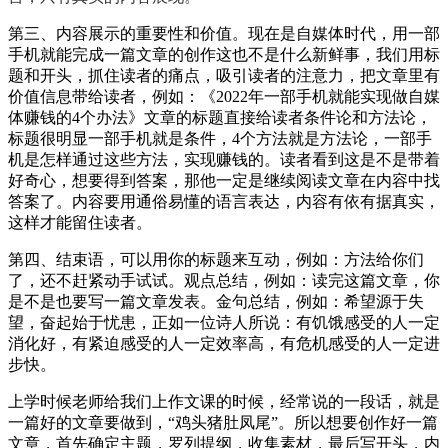
第三、内容展示的重要性和价值。现在是自媒体时代，用一部
手机就能完成一篇文章的创作这也不是什么新鲜事，我们用标
题和开头，抓住读者的痛点，吸引读者的注意力，把文章里有
价值信息带给读者，例如：《2022年一部手机就能实现做自媒
体赚钱的4个办法》文章的标题直接给读者条件论和方法论，
标题很明显一部手机就是条件，4个方法就是方法论，一部手
机是怎样通过这些方法，实现赚钱的。读者看到这是不是带着
好奇心，想要得到答案，那他一定是继续阅读文章在内容中找
答案了。内容要用通俗易懂的语言表达，内容有依有据真实，
这样才能留住读者。
第四、结束语，可以用你的标题来互动，例如：方法给你们
了，还不赶紧动手试试。观点总结，例如：读完这篇文章，你
是不是也要写一篇文章发表。金句总结，例如：希望源于失
望，奋起始于忧患，正如一位诗人所说：有饥饿感受的人一定
消化好，有紧迫感受的人一定效率高，有危机感受的人一定进
步快。
上学时候老师给我们上作文课的时候，经常说的一段话，就是
一篇好的文章要做到，“鸡头猪肚凤尾”。所以想要创作好一篇
文章，首先确定主题，罗列提纲，收集素材，最后写开头，内