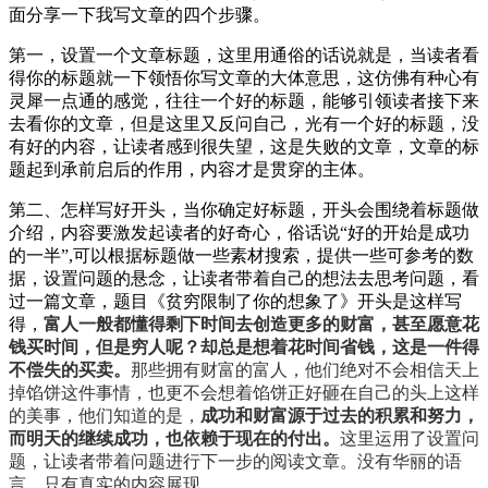
面分享一下我写文章的四个步骤。
第一，设置一个文章标题，这里用通俗的话说就是，当读者看
得你的标题就一下领悟你写文章的大体意思，这仿佛有种心有
灵犀一点通的感觉，往往一个好的标题，能够引领读者接下来
去看你的文章，但是这里又反问自己，光有一个好的标题，没
有好的内容，让读者感到很失望，这是失败的文章，文章的标
题起到承前启后的作用，内容才是贯穿的主体。
第二、怎样写好开头，当你确定好标题，开头会围绕着标题做
介绍，内容要激发起读者的好奇心，俗话说“好的开始是成功
的一半”,可以根据标题做一些素材搜索，提供一些可参考的数
据，设置问题的悬念，让读者带着自己的想法去思考问题，看
过一篇文章，题目《贫穷限制了你的想象了》开头是这样写
得，
富人一般都懂得剩下时间去创造更多的财富，甚至愿意花
钱买时间，但是穷人呢？却总是想着花时间省钱，这是一件得
不偿失的买卖。
那些拥有财富的富人，他们绝对不会相信天上
掉馅饼这件事情，也更不会想着馅饼正好砸在自己的头上这样
的美事，他们知道的是，
成功和财富源于过去的积累和努力，
而明天的继续成功，也依赖于现在的付出。
这里运用了设置问
题，让读者带着问题进行下一步的阅读文章。没有华丽的语
言，只有真实的内容展现。