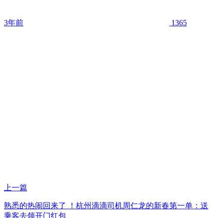
3年前
1365
上一篇
熟悉的热闹回来了 ！杭州滴滴司机周仁龙的新春第一单：送
乘客去领开门红包