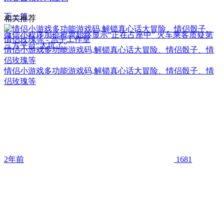
下一篇
相关推荐
微信小程序加价抢票始终显示“正在占座中” 火车乘客质疑第
三方平台“太坑了”
情侣小游戏多功能游戏码,解锁真心话大冒险、情侣骰子、情
侣玫瑰等
情侣小游戏多功能游戏码,解锁真心话大冒险、情侣骰子、情
侣玫瑰等
2年前
1681