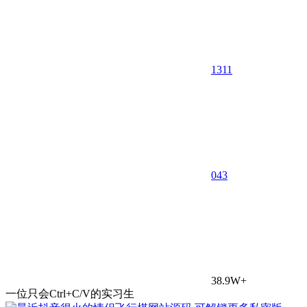
1311
0
43
38.9W+
一位只会Ctrl+C/V的实习生