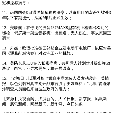
冠和流感病毒；
11、韩国国会9日通过禁食狗肉法案：以食用目的宰杀将被处3
年以下有期徒刑，法案3年后正式生效；
12、美联航：在停飞的波音737MAX9型客机上检查出松动的
螺栓；俄罗斯一架波音客机冲出跑道，无人伤亡、事故原因正
调查；
13、外媒：欧盟批准德国补贴企业建电动车电池厂，以应对美
国《通胀削减法案》对欧洲工业的挑战；
14、美防长从ICU转入私密病房，共和党人计划对其提出弹劾
决议，白宫：不寻求罢免，将开展调查；
15、当地8日，以军对黎巴嫩真主党武装人员发动袭击；美情
报：以色列若对真主党开战难言胜；美媒爆料：”北溪”管道爆
炸调查人员面临来自波兰政府的阻力；
【来源】央视新闻、澎湃新闻、人民日报、新京报、凤凰新
闻、腾讯新闻、网易新闻、新华网、今日头条