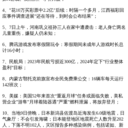
4、”花10万买彩票中2.2亿”后续：时隔一个多月，江西福彩回
应事件调查进展”还在等待，到时会公布结果”；
5、7日上午，河南巩义祖孙三人在家中遭袭击：老人身亡两名
儿童重伤，嫌疑人仍未知；
6、腾讯游戏发布寒假限玩令：寒假期间未成年人游戏时长总
计16小时；
7、民航局：2023年民航亏损近300亿，2024年定下”行业整体
盈利”目标；
8、内蒙古鄂托克前旗宣布全民免费乘公交：16辆车每天运行
142班次；
9、美媒：美国52年来首次“重返月球”任务或面临失败，美私
营企业”游隼”月球着陆器遇”严重”燃料泄漏，将放弃登月；
10、当地9日傍晚，日本新潟县佐渡岛近海发生6.0级地震，日
气象厅：不会引发海啸；日本能登地区地震死亡人数升至202
人，下落不明102人，灾区报告多种感染病例，包括诺如、新