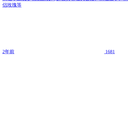
侣玫瑰等
2年前
1681