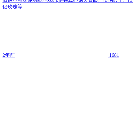
情侣小游戏多功能游戏码,解锁真心话大冒险、情侣骰子、情
侣玫瑰等
2年前
1681