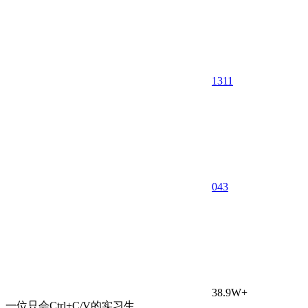
1311
0
43
38.9W+
一位只会Ctrl+C/V的实习生