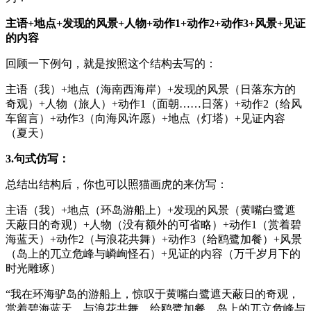
主语+地点+发现的风景+人物+动作1+动作2+动作3+风景+见证
的内容
回顾一下例句，就是按照这个结构去写的：
主语（我）+地点（海南西海岸）+发现的风景（日落东方的
奇观）+人物（旅人）+动作1（面朝……日落）+动作2（给风
车留言）+动作3（向海风许愿）+地点（灯塔）+见证内容
（夏天）
3.句式仿写：
总结出结构后，你也可以照猫画虎的来仿写：
主语（我）+地点（环岛游船上）+发现的风景（黄嘴白鹭遮
天蔽日的奇观）+人物（没有额外的可省略）+动作1（赏着碧
海蓝天）+动作2（与浪花共舞）+动作3（给鸥鹭加餐）+风景
（岛上的兀立危峰与嶙峋怪石）+见证的内容（万千岁月下的
时光雕琢）
“我在环海驴岛的游船上，惊叹于黄嘴白鹭遮天蔽日的奇观，
赏着碧海蓝天，与浪花共舞，给鸥鹭加餐。岛上的兀立危峰与