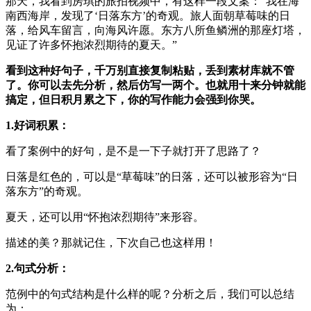
那天，我看到房琪的旅拍视频中，有这样一段文案：“我在海
南西海岸，发现了‘日落东方’的奇观。旅人面朝草莓味的日
落，给风车留言，向海风许愿。东方八所鱼鳞洲的那座灯塔，
见证了许多怀抱浓烈期待的夏天。”
看到这种好句子，千万别直接复制粘贴，丢到素材库就不管
了。你可以去先分析，然后仿写一两个。也就用十来分钟就能
搞定，但日积月累之下，你的写作能力会强到你哭。
1.好词积累：
看了案例中的好句，是不是一下子就打开了思路了？
日落是红色的，可以是“草莓味”的日落，还可以被形容为“日
落东方”的奇观。
夏天，还可以用“怀抱浓烈期待”来形容。
描述的美？那就记住，下次自己也这样用！
2.句式分析：
范例中的句式结构是什么样的呢？分析之后，我们可以总结
为：