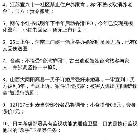
4、江苏宜兴市一社区禁止住户养家禽，称”不整改取消养老
金”，官方：责令撤销；
5、网传小红书或明年下半年启动香港IPO，今年已实现规模
化盈利，小红书回应：暂无上市计划；
6、25日上午，河南三门峡一酒店举办婚宴时吊顶坍塌，已有8
人受伤送医；
7、台媒：不接受”台湾护照”，古巴遣返颜姓台湾旅客与家
人，并强调坚持一中原则；
8、山西大同阳高县一男子订婚后强奸未婚妻，一审宣判：男
方被判3年，当庭上诉。案件详情披露：被害人逃出房间喊”救
命”被强行拽回；
9、12月27日起麦当劳部分餐品将调价：小食提价0.5元，套餐
涨价1元；
10、日本考虑部署具有监视功能的通信卫星，目的是执行监视
他国的”杀手”卫星等任务；