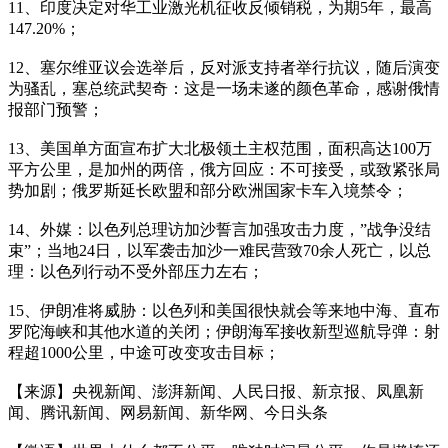
11、印度决定对华工业激光机征收反倾销税，为期5年，最高
147.20%；
12、塞尔维亚议会选举后，反对派支持者举行抗议，随后演变
为骚乱，塞总统武契奇：这是一场未遂的颜色革命，感谢俄情
报部门预警；
13、美国单方面宣布扩大北极领土主权范围，面积高达100万
平方公里，是加州的两倍，俄方回应：不可接受，或致紧张局
势加剧；俄罗斯延长欧盟和部分欧洲国家卡车入境禁令；
14、外媒：以色列总理访加沙誓言加强攻击力度，”战争没结
束”；当地24日，以军袭击加沙一难民营致70余人死亡，以总
理：以色列行动不受外部压力左右；
15、伊朗准将威胁：以色列和美国很快就会等来地中海、直布
罗陀海峡和其他水道的关闭；伊朗海军接收新型巡航导弹：射
程超1000公里，中途可改变攻击目标；
【来源】央视新闻、澎湃新闻、人民日报、新京报、凤凰新
闻、腾讯新闻、网易新闻、新华网、今日头条