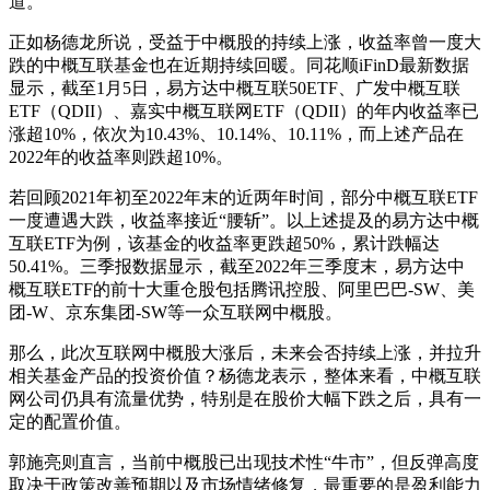
道。
正如杨德龙所说，受益于中概股的持续上涨，收益率曾一度大
跌的中概互联基金也在近期持续回暖。同花顺iFinD最新数据
显示，截至1月5日，易方达中概互联50ETF、广发中概互联
ETF（QDII）、嘉实中概互联网ETF（QDII）的年内收益率已
涨超10%，依次为10.43%、10.14%、10.11%，而上述产品在
2022年的收益率则跌超10%。
若回顾2021年初至2022年末的近两年时间，部分中概互联ETF
一度遭遇大跌，收益率接近“腰斩”。以上述提及的易方达中概
互联ETF为例，该基金的收益率更跌超50%，累计跌幅达
50.41%。三季报数据显示，截至2022年三季度末，易方达中
概互联ETF的前十大重仓股包括腾讯控股、阿里巴巴-SW、美
团-W、京东集团-SW等一众互联网中概股。
那么，此次互联网中概股大涨后，未来会否持续上涨，并拉升
相关基金产品的投资价值？杨德龙表示，整体来看，中概互联
网公司仍具有流量优势，特别是在股价大幅下跌之后，具有一
定的配置价值。
郭施亮则直言，当前中概股已出现技术性“牛市”，但反弹高度
取决于政策改善预期以及市场情绪修复，最重要的是盈利能力