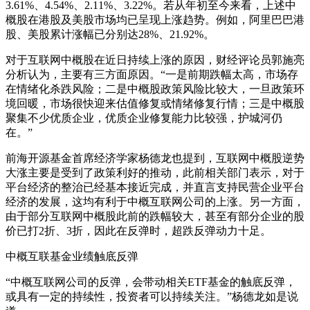
3.61%、4.54%、2.11%、3.22%。若从年初至今来看，上述中
概股在港股及美股市场均已呈现上涨趋势。例如，阿里巴巴港
股、美股累计涨幅已分别达28%、21.92%。
对于互联网中概股在近日持续上涨的原因，财经评论员郭施亮
分析认为，主要有三方面原因。“一是前期跌幅太高，市场存
在情绪化杀跌风险；二是中概股政策风险比较大，一旦政策环
境回暖，市场很快迎来估值修复或情绪修复行情；三是中概股
聚集不少优质企业，优质企业修复能力比较强，护城河仍
在。”
前海开源基金首席经济学家杨德龙也提到，互联网中概股逆势
大涨主要是受到了政策利好的推动，此前相关部门表示，对于
平台经济的整治已经基本接近完成，并直言支持民营企业平台
经济的发展，这均有利于中概互联网公司的上涨。另一方面，
由于部分互联网中概股此前的跌幅较大，甚至有部分企业的股
价已打2折、3折，因此在反弹时，超跌反弹动力十足。
中概互联基金业绩触底反弹
“中概互联网公司的反弹，会带动相关ETF基金的触底反弹，
或具有一定的持续性，投资者可以持续关注。”杨德龙如是说