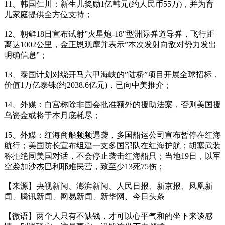
11、韩国仁川：新生儿奖励1亿韩元(约人民币55万)，并为育
儿家庭提供全方位支持；
12、朝鲜18日宣布试射”火星炮-18″型洲际弹道导弹，飞行距
离达1002公里，金正恩观摩并表示”本次发射向敌对势力发出
明确信息”；
13、泰国计划对绕开马六甲海峡的”陆桥”项目开展全球招标，
价值1万亿泰铢(约2038.6亿元)，已向中美推介；
14、外媒：白宫称除非国会批准额外的援助法案，否则美国援
乌资金或将于本月底耗尽；
15、外媒：红海商船频频遇袭，多国船运公司宣布暂停在红海
航行；美国防长宣布组建一支多国部队在红海护航；胡塞武装
称拒绝同美国对话，不会停止袭击红海船只；当地19日，以军
空袭加沙杰巴利耶难民营，致至少13死75伤；
【来源】央视新闻、澎湃新闻、人民日报、新京报、凤凰新
闻、腾讯新闻、网易新闻、新华网、今日头条
【微语】两个人只有不缺钱，才可以心平气和的坐下来谈感