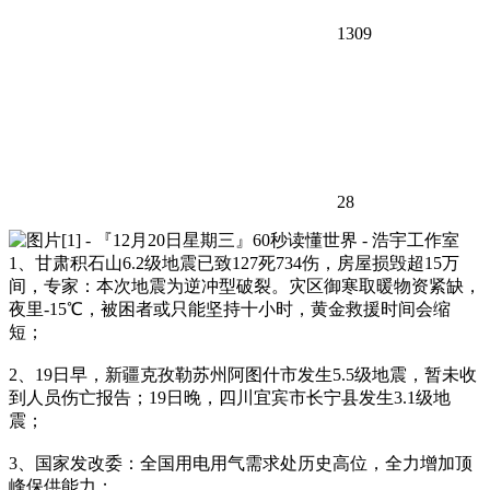
1309
28
1、甘肃积石山6.2级地震已致127死734伤，房屋损毁超15万
间，专家：本次地震为逆冲型破裂。灾区御寒取暖物资紧缺，
夜里-15℃，被困者或只能坚持十小时，黄金救援时间会缩
短；
2、19日早，新疆克孜勒苏州阿图什市发生5.5级地震，暂未收
到人员伤亡报告；19日晚，四川宜宾市长宁县发生3.1级地
震；
3、国家发改委：全国用电用气需求处历史高位，全力增加顶
峰保供能力；