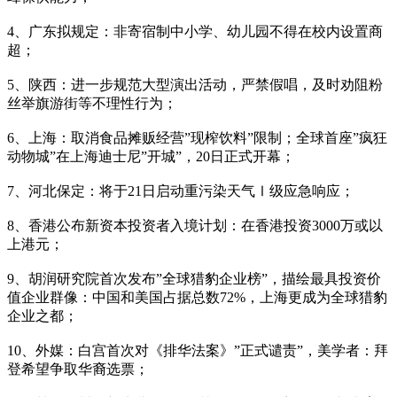
4、广东拟规定：非寄宿制中小学、幼儿园不得在校内设置商
超；
5、陕西：进一步规范大型演出活动，严禁假唱，及时劝阻粉
丝举旗游街等不理性行为；
6、上海：取消食品摊贩经营”现榨饮料”限制；全球首座”疯狂
动物城”在上海迪士尼”开城”，20日正式开幕；
7、河北保定：将于21日启动重污染天气Ⅰ级应急响应；
8、香港公布新资本投资者入境计划：在香港投资3000万或以
上港元；
9、胡润研究院首次发布”全球猎豹企业榜”，描绘最具投资价
值企业群像：中国和美国占据总数72%，上海更成为全球猎豹
企业之都；
10、外媒：白宫首次对《排华法案》”正式谴责”，美学者：拜
登希望争取华裔选票；