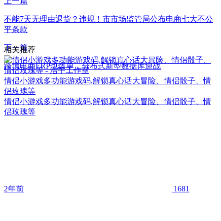
上一篇
不能7天无理由退货？违规！市市场监管局公布电商七大不公
平条款
下一篇
相关推荐
跨境电商ERP也爆单，分布式新型数据库迎战
情侣小游戏多功能游戏码,解锁真心话大冒险、情侣骰子、情
侣玫瑰等
情侣小游戏多功能游戏码,解锁真心话大冒险、情侣骰子、情
侣玫瑰等
2年前
1681