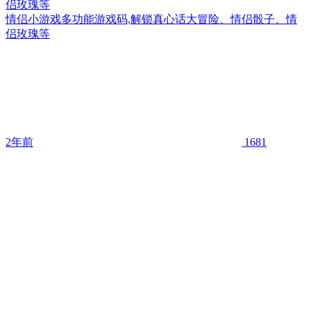
侣玫瑰等
情侣小游戏多功能游戏码,解锁真心话大冒险、情侣骰子、情
侣玫瑰等
2年前
1681