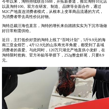
今年以来，淘特持续联合1688，开拓新赛道，推出淘特10元店
以及淘特100。双方在研发、制造、品牌等全面合作，通过
M2C产地直连消费者模式，从根本上变革商品流通的方式，
为消费者带去高性价比好物。
淘特总裁汪海也直言，淘特的增长来自踏踏实实为下沉市场做
好日常刚需供给。
近日，主打低价好货的淘特上线了“百吨计划”，5斤9.9元的海
南三亚金煌芒，4斤12.9元的山东寿光羊角蜜，都受到了县域
消费者的喜爱。与此同时，120万只湖北产地直供小龙虾，在
淘特限时抢购、官方补贴等举措下，252g整盒虾尾，只要8.9
元。