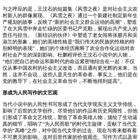
与之呼应的是，王汶石的短篇集《风雪之夜》是对社会主义农
村新人的群像展现。《风雪之夜》通过一个新建社制定新年生
产规划的故事，反映了“新的社会主义群众运动的高潮”，塑造
了在大风雪中奔走忙碌的区委书记严克勤，展现出共产党人的
责任与担当。《新结识的伙伴》中塑造了老女闯将张腊月和吴
淑兰的形象，她们的英雄性格是“我们伟大的民族的性格的特
别鲜明的表现”，她们的个体经历阐释了农业合作化运动对农
村社会产生的深刻影响。杜鹏程评价王汶石小说中的人物，
“他们把自己的命运和新时代的命运紧密地结合在一起：不仅
仅从事中国农村的社会主义改造，而且通向更光辉的未来。当
然，这并不会说，这些人是天生的革命者。事实上，他们是在
党的教导下，在社会主义革命当中，不断地得到提高”。
形成为人民写作的文艺观
当代小说中的人民性书写形成了当代文学现实主义文学传统，
影响了后世的文学创作。尽管他们的作品有历史局限性，但他
们形成了革命文艺传统，塑造了革命英雄人物，描绘了生动逼
真的细节，唱响了“为人民而歌”的时代主旋律，贡献了当代文
学的“高峰”之作，对中国当代文学的过去、现在与将来都有着
不可磨灭的影响。这对后世作家的价值观念、写作方式以及审