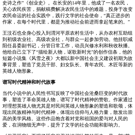
史诗之作”《创业史》。在长安的14年里，他成了一名农民，
关心农民疾苦，捐献稿费解决农民生活中的难题，投身于改变
农民命运的社会实践中，践行文学的社会使命，“真正进步的
作家，在每个时代里，都是为推动社会前进而拿起笔来的。”
王汶石也全身心投入到渭河平原农村生活中，从办农村互助组
到初级农业社、高级农业社，与群众一起参加劳动。他挂职咸
阳任县委副书记，分管日常工作，动员兴修水利和秋收秋播。
他给自己立下了“描绘新人物，讴歌新时光”的创作信条，他的
短篇小说集《风雪之夜》大都以新中国社会主义建设初期为故
事背景，塑造了党员干部、妇女队长、青年农民、木匠等新的
英雄人物形象。
谱写时代精神和时代故事
当代小说中的人民性书写反映了中国社会沧桑巨变的时代故
事，塑造了革命英雄人物，谱写了时代精神的赞歌。作家通过
对理想英雄人物尤其是对民间英雄人物形象的塑造和歌颂，体
现出民族精神与时代精神，体现出信仰与人格力量，散发出崇
高的美学风格。这些作品饱含着对党和祖国的爱与对人民的
爱，在润物细无声中，提升了文学的社会功能和影响力。