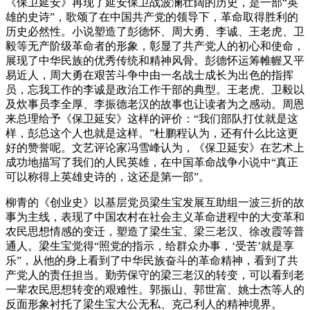
《保卫延安》再现了延安保卫战波澜壮阔的历史，是一部“英
雄的史诗”，歌颂了在中国共产党的领导下，革命取得胜利的
历史必然性。小说塑造了彭德怀、周大勇、李诚、王老虎、卫
毅等无产阶级革命者的形象，彰显了共产党人的初心和使命，
展现了中华民族的优秀传统和精神风骨。彭德怀运筹帷幄又平
易近人，周大勇在艰苦斗争中由一名战士成长为出色的指挥
员，忘我工作的李诚是政治工作干部的典型。王老虎、卫毅以
及炊事员李全厚、李振德老汉的故事也让读者为之感动。周恩
来总理给予《保卫延安》这样的评价：“我们部队打仗就是这
样，彭总这个人也就是这样。”杜鹏程认为，还有什么比这更
好的赞誉呢。文艺评论家冯雪峰认为，《保卫延安》在艺术上
成功地描写了我们的人民英雄，在中国革命战争小说中“真正
可以称得上英雄史诗的，这还是第一部”。
柳青的《创业史》以基层党员梁生宝发展互助组一波三折的故
事为主线，表现了中国农村在社会主义革命进程中的大变革和
农民思想情感的变迁，塑造了梁生宝、梁三老汉、徐改霞等普
通人。梁生宝觉得“照党的指示，给群众办事，‘受苦’就是享
乐”，从他的身上看到了中华民族奋斗的革命精神，看到了共
产党人的责任担当。勤劳保守的梁三老汉的转变，可以看到老
一辈农民思想转变的艰难性。郭振山、郭世富、姚士杰等人的
反面形象衬托了梁生宝大公无私、克己利人的精神境界。