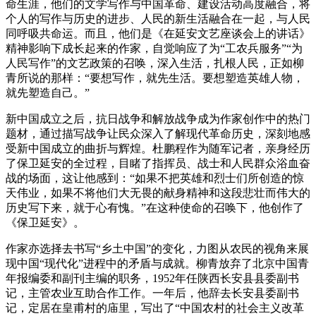
命生涯，他们的文学写作与中国革命、建设活动高度融合，将
个人的写作与历史的进步、人民的新生活融合在一起，与人民
同呼吸共命运。而且，他们是《在延安文艺座谈会上的讲话》
精神影响下成长起来的作家，自觉响应了为“工农兵服务”“为
人民写作”的文艺政策的召唤，深入生活，扎根人民，正如柳
青所说的那样：“要想写作，就先生活。要想塑造英雄人物，
就先塑造自己。”
新中国成立之后，抗日战争和解放战争成为作家创作中的热门
题材，通过描写战争让民众深入了解现代革命历史，深刻地感
受新中国成立的曲折与辉煌。杜鹏程作为随军记者，亲身经历
了保卫延安的全过程，目睹了指挥员、战士和人民群众浴血奋
战的场面，这让他感到：“如果不把英雄和烈士们所创造的惊
天伟业，如果不将他们大无畏的献身精神和这段悲壮而伟大的
历史写下来，就于心有愧。”在这种使命的召唤下，他创作了
《保卫延安》。
作家亦选择去书写“乡土中国”的变化，力图从农民的视角来展
现中国“现代化”进程中的矛盾与成就。柳青放弃了北京中国青
年报编委和副刊主编的职务，1952年任陕西长安县县委副书
记，主管农业互助合作工作。一年后，他辞去长安县委副书
记，定居在皇甫村的庙里，写出了“中国农村的社会主义改革