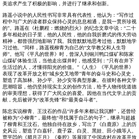
美追求产生了积极的影响，并进行了继承和创新。
路遥小说中的人民性书写非常具有代表性，他认为：“写作过
程中与广大的读者群众保持心灵的息息相通，是我一贯所珍视
的”。路遥在《杜鹏程：燃烧的烈火》的纪念文章中说：“二十
多年相处的日子里，他的人民性，他的自我折磨式的伟大劳动
精神，都曾强烈地影响了我。我曾默默地思考过他，默默地学
习过他。”同样，路遥视柳青为自己的“文学教父和人生导
师”。他写《平凡的世界》时，曾深入到铜川鸭口煤矿和陈家
山煤矿体验生活，当他走出煤井时，他感受到：“只有在井下
生活过的人，才懂得阳光的价值。”《人生》《平凡的世界》
表现了改革开放之初“城乡交叉地带”青年的奋斗史和心灵史，
塑造了高加林、孙少平、孙少安等典型形象。在彼时各种文学
思潮喧嚣，他仍坚持现实主义的创作方法，给予人物传统道德
的审美理想，获得了广大民众的喜爱。因他在当代文学上的贡
献，先后被评为“改革先锋”和“最美奋斗者”。
陈忠实说柳青、王汶石的作品“许多年来都让我沉醉”，还曾经
被称为“小柳青”，最终他“寻找属于自己的句子”，继承与超越
了柳青和王汶石。他独自待在故乡，写出了《白鹿原》上的历
史风云，塑造了白嘉轩、鹿子霖、白灵、黑娃、田小娥等人。
贾平凹的《腊月正月》《秦腔》等展现了中国农村在改革开放