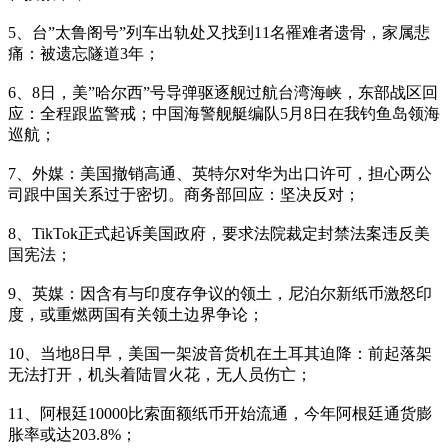
5、台”太鲁阁号”列车出轨处又找到11名罹难者遗骨，家属悲
痛：被遗忘隧道3年；
6、8日，美”哈尔西”号导弹驱逐舰过航台湾海峡，东部战区回
应：全程跟监警戒；中国海警舰艇编队5月8日在我钓鱼岛领海
巡航；
7、外媒：美国撤销高通、英特尔对华为出口许可，担心两公
司跟中国关系过于密切。商务部回应：坚决反对；
8、TikTok正式起诉美国政府，要求法院裁定封禁法案违反美
国宪法；
9、英媒：因含有与印度存争议的领土，尼泊尔新纸币激怒印
度，或重燃两国有关领土边界争论；
10、当地8日早，美国一架波音货机在土耳其迫降：前起落架
无法打开，机头着陆冒火花，无人员伤亡；
11、阿根廷10000比索面额纸币开始流通，今年阿根廷通货膨
胀率或达203.8%；