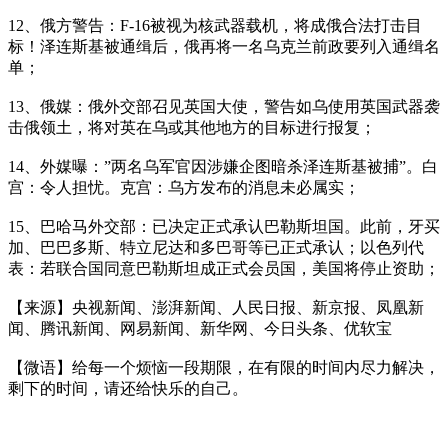
12、俄方警告：F-16被视为核武器载机，将成俄合法打击目
标！泽连斯基被通缉后，俄再将一名乌克兰前政要列入通缉名
单；
13、俄媒：俄外交部召见英国大使，警告如乌使用英国武器袭
击俄领土，将对英在乌或其他地方的目标进行报复；
14、外媒曝：”两名乌军官因涉嫌企图暗杀泽连斯基被捕”。白
宫：令人担忧。克宫：乌方发布的消息未必属实；
15、巴哈马外交部：已决定正式承认巴勒斯坦国。此前，牙买
加、巴巴多斯、特立尼达和多巴哥等已正式承认；以色列代
表：若联合国同意巴勒斯坦成正式会员国，美国将停止资助；
【来源】央视新闻、澎湃新闻、人民日报、新京报、凤凰新
闻、腾讯新闻、网易新闻、新华网、今日头条、优软宝
【微语】给每一个烦恼一段期限，在有限的时间内尽力解决，
剩下的时间，请还给快乐的自己。