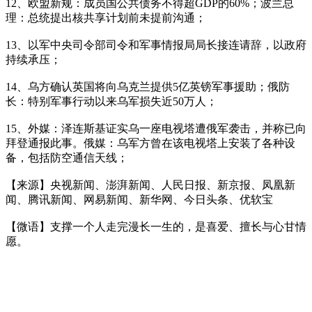
12、欧盟新规：成员国公共债务不得超GDP的60%；波兰总
理：总统提出核共享计划前未提前沟通；
13、以军中央司令部司令和军事情报局局长接连请辞，以政府
持续承压；
14、乌方确认英国将向乌克兰提供5亿英镑军事援助；俄防
长：特别军事行动以来乌军损失近50万人；
15、外媒：泽连斯基证实乌一座电视塔遭俄军袭击，并称已向
拜登通报此事。俄媒：乌军方曾在该电视塔上安装了各种设
备，包括防空通信天线；
【来源】央视新闻、澎湃新闻、人民日报、新京报、凤凰新
闻、腾讯新闻、网易新闻、新华网、今日头条、优软宝
【微语】支撑一个人走完漫长一生的，是喜爱、擅长与心甘情
愿。