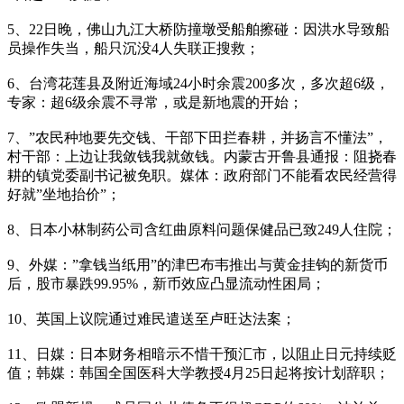
5、22日晚，佛山九江大桥防撞墩受船舶擦碰：因洪水导致船
员操作失当，船只沉没4人失联正搜救；
6、台湾花莲县及附近海域24小时余震200多次，多次超6级，
专家：超6级余震不寻常，或是新地震的开始；
7、”农民种地要先交钱、干部下田拦春耕，并扬言不懂法”，
村干部：上边让我敛钱我就敛钱。内蒙古开鲁县通报：阻挠春
耕的镇党委副书记被免职。媒体：政府部门不能看农民经营得
好就”坐地抬价”；
8、日本小林制药公司含红曲原料问题保健品已致249人住院；
9、外媒：”拿钱当纸用”的津巴布韦推出与黄金挂钩的新货币
后，股市暴跌99.95%，新币效应凸显流动性困局；
10、英国上议院通过难民遣送至卢旺达法案；
11、日媒：日本财务相暗示不惜干预汇市，以阻止日元持续贬
值；韩媒：韩国全国医科大学教授4月25日起将按计划辞职；