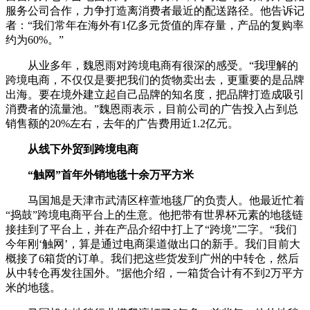
服务公司合作，力争打造离消费者最近的配送路径。他告诉记
者：“我们常年在海外有1亿多元货值的库存量，产品的复购率
约为60%。”
从业多年，魏恩雨对跨境电商有很深的感受。“我理解的
跨境电商，不仅仅是要把我们的货物卖出去，更重要的是品牌
出海。要在境外建立起自己品牌的知名度，把品牌打造成吸引
消费者的流量池。”魏恩雨表示，目前公司的广告投入占到总
销售额的20%左右，去年的广告费用近1.2亿元。
从线下外贸到跨境电商
“触网”首年外销地毯十余万平方米
马国旭是天津市武清区梓萱地毯厂的负责人。他最近忙着
“捣鼓”跨境电商平台上的生意。他把带有世界杯元素的地毯链
接挂到了平台上，并在产品介绍中打上了“跨境”二字。“我们
今年刚‘触网’，算是通过电商渠道做出口的新手。我们目前大
概接了6箱货的订单。我们把这些货发到广州的中转仓，然后
从中转仓再发往国外。”据他介绍，一箱货合计有不到2万平方
米的地毯。