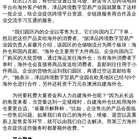
在出口方面，有些企业通过亚马逊、新蛋等大型跨境电商
平台向海外客户销售。津品跨境数字贸易产业园就聚集了这样
一批企业，给企业提供跨境平台资源、全链路服务商合作及企
业交流学习互通的服务。
“我们园区内的企业以零售为主。它们向国内工厂下单，
然后把这些产品卖给海外的消费者。”据津品跨境数字贸易产
业园负责人崔馨月介绍，该园区的仓储物流分为两个板块：海
外仓和国内直邮。“海外仓主要用于大件商品。企业向国内工
厂购买的大批货物，通过海运发往海外仓；当有海外消费者下
单时，海外仓会直接将商品发送给消费者。直邮则往往用于小
件商品。企业的货物先运到我们园区，再通过空运直邮给客
户。”她表示，津品跨境数字贸易产业园在欧美地区已经与9个
海外仓进行合作，另外还耗资千万元在澳洲自建海外仓。
为何要耗费大量资金和人力自建海外仓呢？“因为从长远
的角度来看，当货量达到一定规模时，自建海外仓比租用海外
仓要更合适。”崔馨月解释称，“比如，企业售出的产品会面临
一些售后问题。如果我们有自己的海外仓，维修、退货以及重
新上架售卖等环节，就可以由我们自己去解决。而第三方海外
仓在提供这些服务时都要额外收费。”