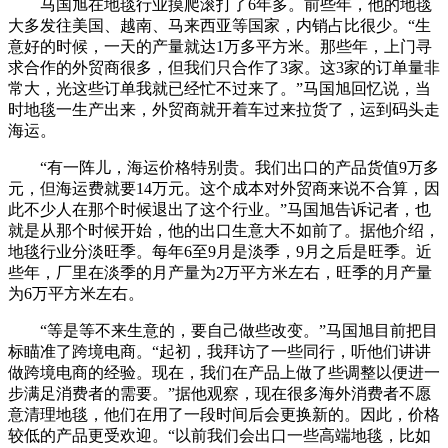
马国旭在地毯行业摸爬滚打了6年多。前些年，他的地毯
大多发往美国、越南、马来西亚等国家，内销占比很少。“生
意好的时候，一天的产量就达1万多平方米。那些年，上门寻
求合作的外贸商很多，但我们只合作了3家。这3家的订单量非
常大，光这些订单我就已经忙不过来了。”马国旭回忆说，当
时地毯一生产出来，外贸商就开着车过来拉货了，运到码头走
海运。
“有一阵儿，海运价格特别贵。我们出口的产品货值9万多
元，但海运费就要14万元。这个成本对外贸商来说不合算，因
此不少人在那个时候退出了这个行业。”马国旭告诉记者，也
就是从那个时候开始，他的出口生意大不如前了。据他介绍，
地毯行业分淡旺季。每年6至9月是淡季，9月之后是旺季。近
些年，厂里在淡季的月产量为2万平方米左右，旺季的月产量
为6万平方米左右。
“等是等不来生意的，要自己做些改变。”马国旭目前把目
标瞄准了跨境电商。“起初，我拜访了一些同行，听他们讲讲
做跨境电商的经验。现在，我们在产品上做了些调整以便进一
步满足消费者的需要。”据他观察，现在很多海外消费者不愿
意清理地毯，他们在用了一段时间后会更换新的。因此，价格
较低的产品更受欢迎。“以前我们会出口一些高端地毯，比如