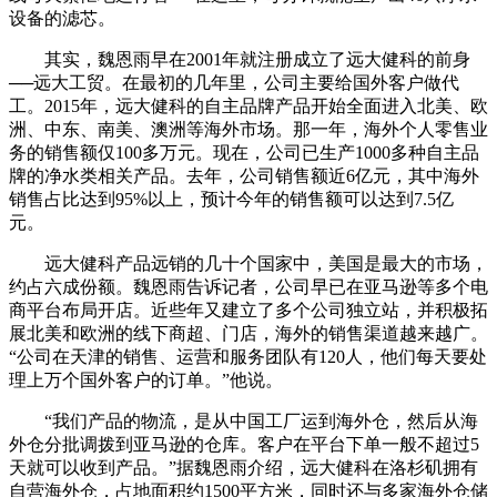
设备的滤芯。
其实，魏恩雨早在2001年就注册成立了远大健科的前身
──远大工贸。在最初的几年里，公司主要给国外客户做代
工。2015年，远大健科的自主品牌产品开始全面进入北美、欧
洲、中东、南美、澳洲等海外市场。那一年，海外个人零售业
务的销售额仅100多万元。现在，公司已生产1000多种自主品
牌的净水类相关产品。去年，公司销售额近6亿元，其中海外
销售占比达到95%以上，预计今年的销售额可以达到7.5亿
元。
远大健科产品远销的几十个国家中，美国是最大的市场，
约占六成份额。魏恩雨告诉记者，公司早已在亚马逊等多个电
商平台布局开店。近些年又建立了多个公司独立站，并积极拓
展北美和欧洲的线下商超、门店，海外的销售渠道越来越广。
“公司在天津的销售、运营和服务团队有120人，他们每天要处
理上万个国外客户的订单。”他说。
“我们产品的物流，是从中国工厂运到海外仓，然后从海
外仓分批调拨到亚马逊的仓库。客户在平台下单一般不超过5
天就可以收到产品。”据魏恩雨介绍，远大健科在洛杉矶拥有
自营海外仓，占地面积约1500平方米，同时还与多家海外仓储