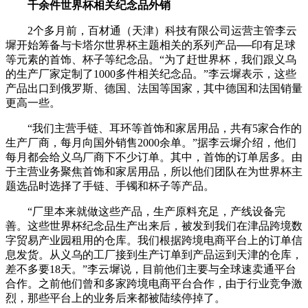
千余件世界杯相关纪念品外销
2个多月前，百材通（天津）科技有限公司运营主管李云
墀开始筹备与卡塔尔世界杯主题相关的系列产品──印有足球
等元素的首饰、杯子等纪念品。“为了赶世界杯，我们跟义乌
的生产厂家定制了1000多件相关纪念品。”李云墀表示，这些
产品出口到俄罗斯、德国、法国等国家，其中德国和法国销量
更高一些。
“我们主营手链、耳环等首饰和家居用品，共有5家合作的
生产厂商，每月向国外销售2000余单。”据李云墀介绍，他们
每月都会给义乌厂商下不少订单。其中，首饰的订单居多。由
于主营业务聚焦首饰和家居用品，所以他们团队在为世界杯主
题选品时选择了手链、手镯和杯子等产品。
“厂里本来就做这些产品，生产原料充足，产线设备完
善。这些世界杯纪念品生产出来后，被发到我们在津品跨境数
字贸易产业园租用的仓库。我们根据跨境电商平台上的订单信
息发货。从义乌的工厂接到生产订单到产品运到天津的仓库，
差不多要18天。”李云墀说，目前他们主要与全球速卖通平台
合作。之前他们曾和多家跨境电商平台合作，由于行业竞争激
烈，那些平台上的业务后来都被陆续停掉了。