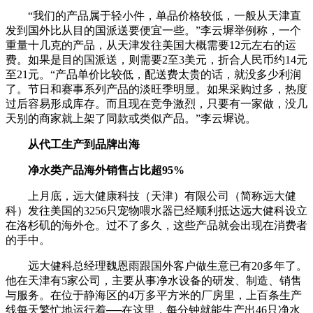
“我们的产品属于轻小件，单品价格较低，一般从天津直
发到国外比从目的国派送要便宜一些。”李云墀举例称，一个
重量十几克的产品，从天津发往美国大概需要12元左右的运
费。如果是目的国派送，则需要2至3美元，折合人民币约14元
至21元。“产品单价比较低，配送费太贵的话，就没多少利润
了。节日和赛事系列产品的淡旺季明显。如果采购过多，热度
过后容易形成库存。而且现在竞争激烈，只要有一家做，没几
天别的商家就上架了同款或类似产品。”李云墀说。
从代工生产到品牌出海
净水类产品海外销售占比超95%
上月底，远大健康科技（天津）有限公司（简称远大健
科）发往美国的3256只宠物喂水器已经顺利抵达远大健科设立
在洛杉矶的海外仓。过不了多久，这些产品就会出现在消费者
的手中。
远大健科总经理魏恩雨跟国外客户做生意已有20多年了。
他在天津有5家公司，主要从事净水设备的研发、制造、销售
与服务。在位于静海区的4万多平方米的厂房里，上百条生产
线每天繁忙地运行着──在这里，每分钟就能生产出46只净水