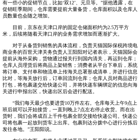
有一些小的促销节点，比如‘双12’、元旦等。”据他透露，在
促销旺季期间，仓库需要提前大量备货，仓库面积以及仓库人
员数量也会随之增加。
目前，京东在天津口岸的固定仓储面积约为2.5万平方
米，后续将随着天津口岸的业务需求增加而逐渐扩大。
对于从备货到销售的具体流程，负责天猫国际保税跨境电
商业务的百世天津关务负责人王阳阳对记者表示，天猫国际会
提前从海外采购，货物通过报关行到国内清关，再运到仓库；
仓库人员理货后将商品上架销售；消费者从平台下单后，系统
将订单、支付单和物流单上传海关总署形成清单，并进行信息
比对，等海关放行后，订单回流到仓库；仓库人员对商品进行
打包，将包裹递交给快递公司，并将快递车辆绑定的信息向海
关进行申报出区，快递出区后会进行配送。
“我们每天最少也要进货10万件左右。仓库每天上午9点上
班后就可以开始接货，一直到晚上7点左右停止收货。而在出
货时，我们会将成百上千件包裹全部交接给快递公司。快递公
司将包裹一起放到货车上出库。包裹到达分拨中心进行分拣后
发往各地。”王阳阳说。