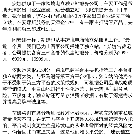
安娜供职于一家跨境电商独立站服务公司，主要工作是帮
助天津的出口企业建设、运营独立站，以此来提升出口订单
量。截至目前，该公司已帮助国内3万多家出口企业建立了独
立站。在安娜所服务的天津企业中，有一家主打钢管产品，去
年净利润就已超过6亿元。
同安娜一样，斯婕也从事跨境电商独立站服务工作。“最
近一个月，我们已为上百家公司搭建了独立站。” 斯婕告诉记
者，公司提供含有三种套餐的代建站服务，价格分别为2999
元、6999元、19999元。
依照运营形式划分，跨境电商平台主要包括第三方平台和
独立站两大类。与亚马逊等第三方平台相比，独立站的优势在
于不受制于第三方平台的政策或规则，可根据公司品牌战略调
整营销模式，更自由地进行个性化运营，且无需担心封号风
险。不仅如此，独立站还可留存消费者数据，有助于深挖需求
并提高品牌忠诚度等。
艾媒咨询首席分析师张毅对记者表示，与独立站侧重私域
流量运营不同，在第三方平台上开店是以公域流量运营为依托
的。平台规则变更往往是跨境电商从业者需面对的经营风险之
一。倘若因此而被迫关店，这是他们难以承受的。“建设独立