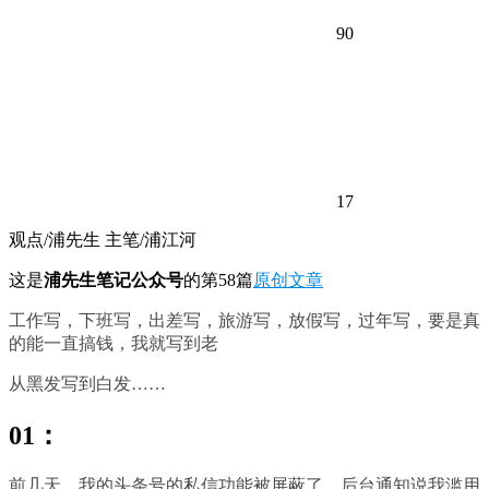
90
17
观点/浦先生 主笔/浦江河
这是
浦先生笔记公众号
的第58篇
原创文章
工作写，下班写，出差写，旅游写，放假写，过年写，要是真
的能一直搞钱，我就写到老
从黑发写到白发……
01：
前几天，我的头条号的私信功能被屏蔽了，后台通知说我滥用