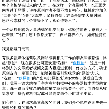
而放弃这个原创作者；而一个能够快速、高效创作的员工，是
每个老板梦寐以求的“人才”。在这样一个流量时代，也正因为
内卷过于严重，许多原创作者不得不放弃初心，机械化地加入
“二创”甚至“N创”大军中：坚持原创，难免是需要大量时间、
思路和素材的，企业等不了，观众也等不了。
一个从原创转为大量洗稿的朋友问我：你坚持原创，总有人上
赶着做“二创”；连工作都没有了，自己都养不活，如何坚持初
心？
我竟然哑口无言。
有很多新媒体运营以及网站编辑相关工作的朋友应该都懂，比
起“原创”，现在很多公司更欢迎“洗稿”、“
伪原创
”，这是一种
将别人的文章或者视频文案内容通过复制、修改的方式，确保
原创占有一定百分比，能够被搜索引擎收录的“原创”方式。
“洗稿”、“
伪原创
”的产出相比原创来说多太多，以我自己为
例，我写一篇大约在千字左右的数据中心服务器技术类型的文
章，洗一篇百度收录的高质量文章只需要半小时，而原创从收
集素材、整合资料到写成可能需要两个小时甚至更多。
扪心自问，在追求高速高效的同时，我们是否也在逐渐失去一
些曾经拥有的东西？