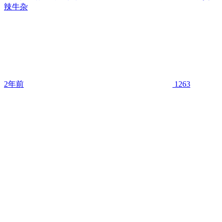
辣牛杂
2年前
1263