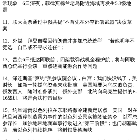
常现象；6日深夜，菲律宾棉兰老岛附近海域再发生5.3级地
震；
11、联大高票通过中俄共提”不首先在外空部署武器”决议草
案；
12、外媒：拜登自曝因特朗普才参加总统选举，”若他明年不
竞选，自己或不寻求连任”；
13、普京6日抵达阿联酋，四架载弹战机全程护航，将与阿联
酋总统举行会谈，重点磋商能源合作等问题；
14、泽连斯基”爽约”美参议院会议，白宫：我们快没钱了，美
财长：如新一轮援乌资金未获批准，美国就要为乌失败负责。
俄发言人：随时准备谈判；俄外交部：北约向乌克兰提供的F-
16战机，将是合法打击目标；
15、约旦谴责以色列拟在东耶路撒冷建新定居点；美国：对在
约旦河西岸制造暴力事件的以色列公民实施签证禁令；以军总
参谋长：加沙地带地面军事行动进入”第三阶段”；也门胡塞武
装：若以色列持续挑衅，将封锁曼德海峡；