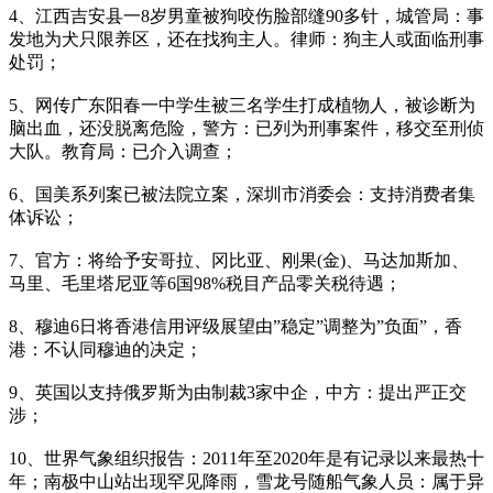
4、江西吉安县一8岁男童被狗咬伤脸部缝90多针，城管局：事
发地为犬只限养区，还在找狗主人。律师：狗主人或面临刑事
处罚；
5、网传广东阳春一中学生被三名学生打成植物人，被诊断为
脑出血，还没脱离危险，警方：已列为刑事案件，移交至刑侦
大队。教育局：已介入调查；
6、国美系列案已被法院立案，深圳市消委会：支持消费者集
体诉讼；
7、官方：将给予安哥拉、冈比亚、刚果(金)、马达加斯加、
马里、毛里塔尼亚等6国98%税目产品零关税待遇；
8、穆迪6日将香港信用评级展望由”稳定”调整为”负面”，香
港：不认同穆迪的决定；
9、英国以支持俄罗斯为由制裁3家中企，中方：提出严正交
涉；
10、世界气象组织报告：2011年至2020年是有记录以来最热十
年；南极中山站出现罕见降雨，雪龙号随船气象人员：属于异