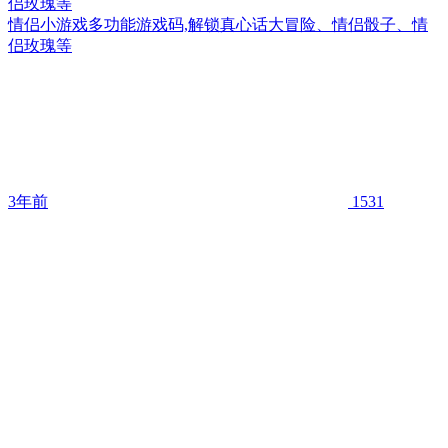
侣玫瑰等
情侣小游戏多功能游戏码,解锁真心话大冒险、情侣骰子、情
侣玫瑰等
3年前
1531